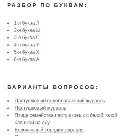
РАЗБОР ПО БУКВАМ:
1-я буква Л
2-я буква Ы
3-я буква С
4-я буква У
5-я буква Х
6-я буква А
ВАРИАНТЫ ВОПРОСОВ:
Пастушковый водоплавающий журавль
Пастушковый журавль
Птица семейства пастушковых с белой голой
бляшкой на лбу
Белоклювый сородич журавля