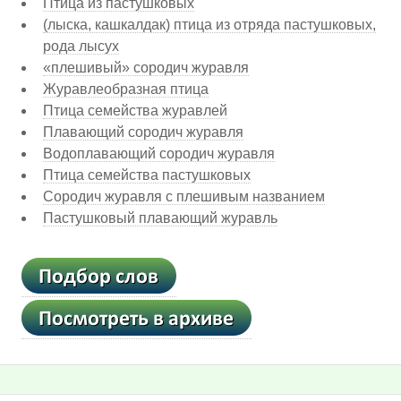
Птица из пастушковых
(лыска, кашкалдак) птица из отряда пастушковых,
рода лысух
«плешивый» сородич журавля
Журавлеобразная птица
Птица семейства журавлей
Плавающий сородич журавля
Водоплавающий сородич журавля
Птица семейства пастушковых
Сородич журавля с плешивым названием
Пастушковый плавающий журавль