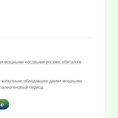
мя мощными носовыми рогами; обитало в
е копытным, обладавшее двумя мощными
 палеогеновый период