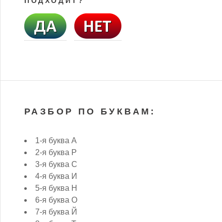
ПОДХОДИТ?
РАЗБОР ПО БУКВАМ:
1-я буква А
2-я буква Р
3-я буква С
4-я буква И
5-я буква Н
6-я буква О
7-я буква Й