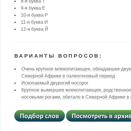
8-я буква Т
9-я буква Е
10-я буква Р
11-я буква И
12-я буква Й
ВАРИАНТЫ ВОПРОСОВ:
Очень крупное млекопитающее, обладавшее дву
Северной Африке в палеогеновый период
Ископаемый двурогий носорог
Крупное вымершее млекопитающее, родственно
носовыми рогами, обитало в Северной Африке в