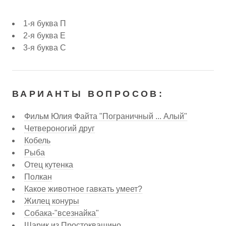
1-я буква П
2-я буква Е
3-я буква С
ВАРИАНТЫ ВОПРОСОВ:
Фильм Юлия Файта "Пограничный ... Алый"
Четвероногий друг
Кобель
Рыба
Отец кутенка
Полкан
Какое животное гавкать умеет?
Жилец конуры
Собака-"всезнайка"
Шарик из Простоквашино