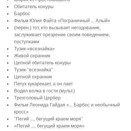
Обитатель конуры
Барбос
Фильм Юлия Файта «Пограничный ... Алый»
(перен.) тот, кто вызывает негодование,
заслуживает презрение своим поведением,
поступками
Тузик-«всезнайка»
Живой охранник
Цепной обитатель конуры
Тузик-"всезнайка"
Цепной охранник
Петух кукарекает, а он лает
Водил волка в гости (мульт.)
Трехголовый Цербер
Фильм Леонида Гайдая «... Барбос и необычный
кросс»
"Пегий ..., бегущий краем моря"
«Пегий ..., бегущий краем моря»