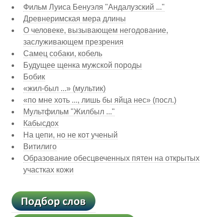
Фильм Луиса Бенуэля "Андалузский ..."
Древнеримская мера длины
О человеке, вызывающем негодование,
заслуживающем презрения
Самец собаки, кобель
Будущее щенка мужской породы
Бобик
«жил-был ...» (мультик)
«по мне хоть ..., лишь бы яйца нес» (посл.)
Мультфильм "Жилбыл ..."
Кабысдох
На цепи, но не кот ученый
Витилиго
Образование обесцвеченных пятен на открытых
участках кожи