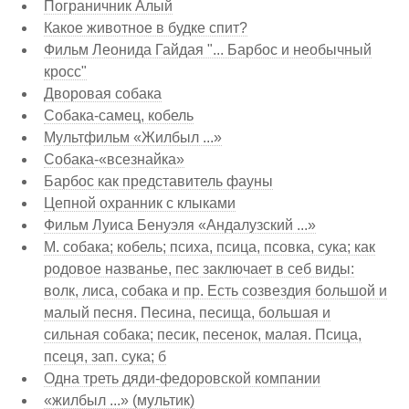
Пограничник Алый
Какое животное в будке спит?
Фильм Леонида Гайдая "... Барбос и необычный
кросс"
Дворовая собака
Собака-самец, кобель
Мультфильм «Жилбыл ...»
Собака-«всезнайка»
Барбос как представитель фауны
Цепной охранник с клыками
Фильм Луиса Бенуэля «Андалузский ...»
М. собака; кобель; психа, псица, псовка, сука; как
родовое названье, пес заключает в себ виды:
волк, лиса, собака и пр. Есть созвездия большой и
малый песня. Песина, песища, большая и
сильная собака; песик, песенок, малая. Псица,
псеця, зап. сука; б
Одна треть дяди-федоровской компании
«жилбыл ...» (мультик)