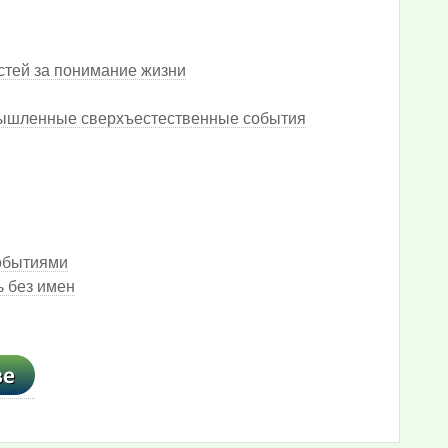
стей за понимание жизни
ышленные сверхъестественные события
обытиями
ь без имен