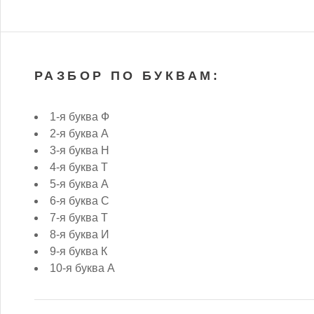
РАЗБОР ПО БУКВАМ:
1-я буква Ф
2-я буква А
3-я буква Н
4-я буква Т
5-я буква А
6-я буква С
7-я буква Т
8-я буква И
9-я буква К
10-я буква А