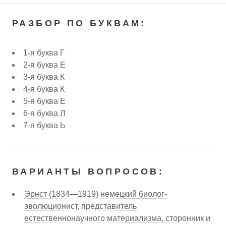
РАЗБОР ПО БУКВАМ:
1-я буква Г
2-я буква Е
3-я буква К
4-я буква К
5-я буква Е
6-я буква Л
7-я буква Ь
ВАРИАНТЫ ВОПРОСОВ:
Эрнст (1834—1919) немецкий биолог-
эволюционист, представитель
естественнонаучного материализма, сторонник и