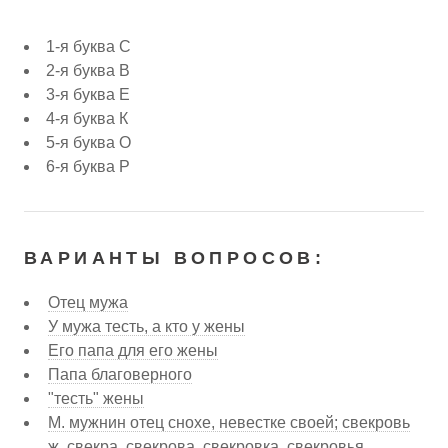
1-я буква С
2-я буква В
3-я буква Е
4-я буква К
5-я буква О
6-я буква Р
ВАРИАНТЫ ВОПРОСОВ:
Отец мужа
У мужа тесть, а кто у жены
Его папа для его жены
Папа благоверного
"тесть" жены
М. мужнин отец снохе, невестке своей; свекровь
ж. свекра, свекрова, свекровка, свекровья,