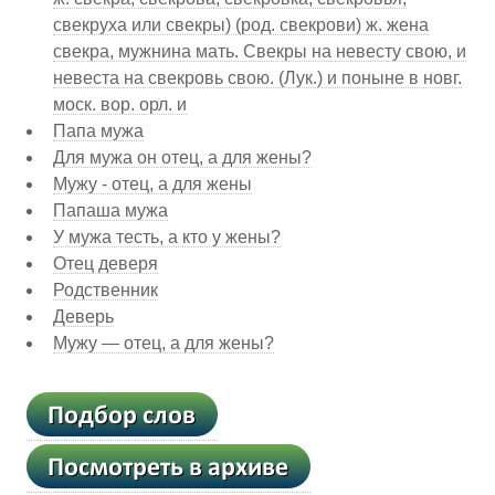
свекруха или свекры) (род. свекрови) ж. жена
свекра, мужнина мать. Свекры на невесту свою, и
невеста на свекровь свою. (Лук.) и поныне в новг.
моск. вор. орл. и
Папа мужа
Для мужа он отец, а для жены?
Мужу - отец, а для жены
Папаша мужа
У мужа тесть, а кто у жены?
Отец деверя
Родственник
Деверь
Мужу — отец, а для жены?