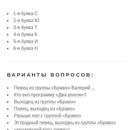
1-я буква С
2-я буква Ю
3-я буква Т
4-я буква К
5-я буква И
6-я буква Н
ВАРИАНТЫ ВОПРОСОВ:
Певец из группы «Браво» Валерий ...
Кто вел программу «Два рояля»?
Выходец из группы «Браво»
Певец, выходец из «Браво»
Раньше пел с группой «Браво»
Эстрадный певец, выходец из группы «Браво»
«московский бит» (певец)