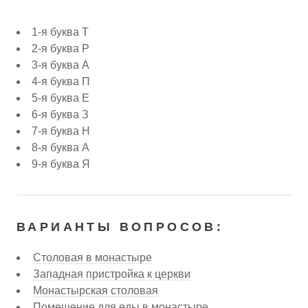
1-я буква Т
2-я буква Р
3-я буква А
4-я буква П
5-я буква Е
6-я буква З
7-я буква Н
8-я буква А
9-я буква Я
ВАРИАНТЫ ВОПРОСОВ:
Столовая в монастыре
Западная пристройка к церкви
Монастырская столовая
Помещение для еды в монастыре