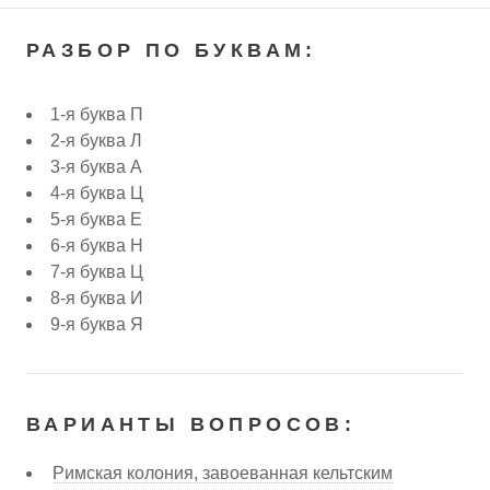
РАЗБОР ПО БУКВАМ:
1-я буква П
2-я буква Л
3-я буква А
4-я буква Ц
5-я буква Е
6-я буква Н
7-я буква Ц
8-я буква И
9-я буква Я
ВАРИАНТЫ ВОПРОСОВ:
Римская колония, завоеванная кельтским