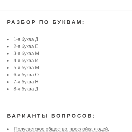
РАЗБОР ПО БУКВАМ:
1-я буква Д
2-я буква Е
3-я буква М
4-я буква И
5-я буква М
6-я буква О
7-я буква Н
8-я буква Д
ВАРИАНТЫ ВОПРОСОВ:
Полусветское общество, прослойка людей,