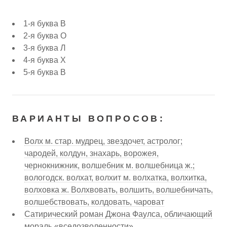
1-я буква В
2-я буква О
3-я буква Л
4-я буква Х
5-я буква В
ВАРИАНТЫ ВОПРОСОВ:
Волх м. стар. мудрец, звездочет, астролог;
чародей, колдун, знахарь, ворожея,
чернокнижник, волшебник м. волшебница ж.;
вологодск. волхат, волхит м. волхатка, волхитка,
волховка ж. Волхвовать, волшить, волшебничать,
волшебствовать, колдовать, чароват
Сатирический роман Джона Фаулса, обличающий
мораль «вседозволенности»