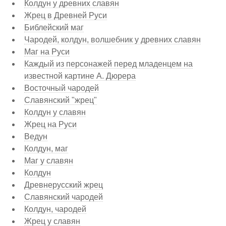
Колдун у древних славян
Жрец в Древней Руси
Библейский маг
Чародей, колдун, волшебник у древних славян
Маг на Руси
Каждый из персонажей перед младенцем на
известной картине А. Дюрера
Восточный чародей
Славянский "жрец"
Колдун у славян
Жрец на Руси
Ведун
Колдун, маг
Маг у славян
Колдун
Древнерусский жрец
Славянский чародей
Колдун, чародей
Жрец у славян