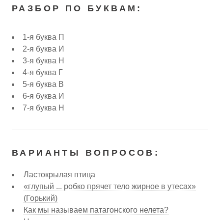
РАЗБОР ПО БУКВАМ:
1-я буква П
2-я буква И
3-я буква Н
4-я буква Г
5-я буква В
6-я буква И
7-я буква Н
ВАРИАНТЫ ВОПРОСОВ:
Ластокрылая птица
«глупый ... робко прячет тело жирное в утесах»
(Горький)
Как мы называем патагонского нелета?