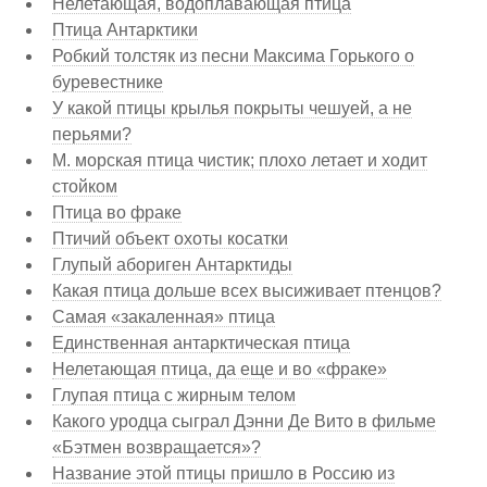
Нелетающая, водоплавающая птица
Птица Антарктики
Робкий толстяк из песни Максима Горького о
буревестнике
У какой птицы крылья покрыты чешуей, а не
перьями?
М. морская птица чистик; плохо летает и ходит
стойком
Птица во фраке
Птичий объект охоты косатки
Глупый абориген Антарктиды
Какая птица дольше всех высиживает птенцов?
Самая «закаленная» птица
Единственная антарктическая птица
Нелетающая птица, да еще и во «фраке»
Глупая птица с жирным телом
Какого уродца сыграл Дэнни Де Вито в фильме
«Бэтмен возвращается»?
Название этой птицы пришло в Россию из