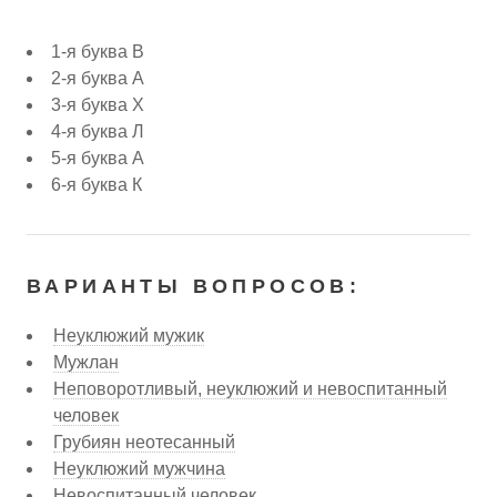
1-я буква В
2-я буква А
3-я буква Х
4-я буква Л
5-я буква А
6-я буква К
ВАРИАНТЫ ВОПРОСОВ:
Неуклюжий мужик
Мужлан
Неповоротливый, неуклюжий и невоспитанный
человек
Грубиян неотесанный
Неуклюжий мужчина
Невоспитанный человек