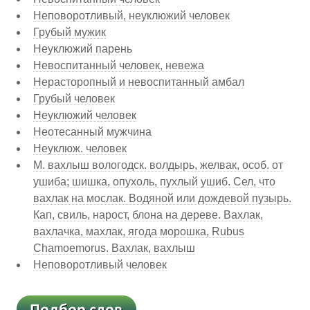
Неповоротливый, неуклюжий человек
Грубый мужик
Неуклюжий парень
Невоспитанный человек, невежа
Нерасторопный и невоспитанный амбал
Грубый человек
Неуклюжий человек
Неотесанный мужчина
Неуклюж. человек
М. вахлыш вологодск. волдырь, желвак, особ. от
ушиба; шишка, опухоль, пухлый ушиб. Сел, что
вахлак на мослак. Водяной или дождевой пузырь.
Кап, свиль, нарост, блона на дереве. Вахлак,
вахлачка, махлак, ягода морошка, Rubus
Chamoemorus. Вахлак, вахлыш
Неповоротливый человек