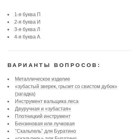
1-я буква П
2-я буква И
3-я буква Л
4-я буква А
ВАРИАНТЫ ВОПРОСОВ:
Металлическое изделие
«зубастый зверек, грызет со свистом дубок»
(загадка)
Инструмент вальщика леса
Двуручная и «зубастая»
Плотницкий инструмент
Бензиновая или лучковая
"Скальпель" для Буратино
«скальпель» для Буратино