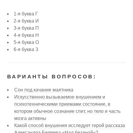
1-я буква Г
2-я буква И
3-я буква П
4-я буква Н
5-я буква О
6-я буква З
ВАРИАНТЫ ВОПРОСОВ:
Сон под качание маятника
Искусственно вызываемое внушением и
психотехническими приемами состояние, в
котором обычное сознание спит, но тело и часть
мозга активны
Какой способ внушения исследует герой рассказа
Александра Беляева «Над бездной»?