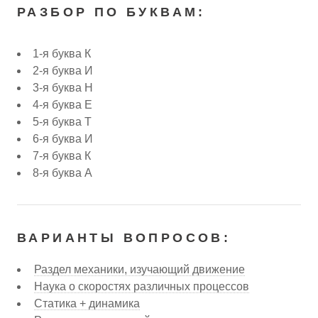
РАЗБОР ПО БУКВАМ:
1-я буква К
2-я буква И
3-я буква Н
4-я буква Е
5-я буква Т
6-я буква И
7-я буква К
8-я буква А
ВАРИАНТЫ ВОПРОСОВ:
Раздел механики, изучающий движение
Наука о скоростях различных процессов
Статика + динамика