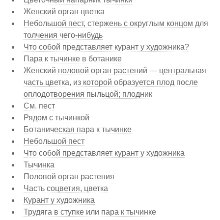
Женский орган цветка
Небольшой пест, стержень с округлым концом для
толчения чего-нибудь
Что собой представляет курант у художника?
Пара к тычинке в ботанике
Женский половой орган растений — центральная
часть цветка, из которой образуется плод после
оплодотворения пыльцой; плодник
См. пест
Рядом с тычинкой
Ботаническая пара к тычинке
Небольшой пест
Что собой представляет курант у художника
Тычинка
Половой орган растения
Часть соцветия, цветка
Курант у художника
Трудяга в ступке или пара к тычинке