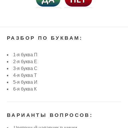
РАЗБОР ПО БУКВАМ:
1-я буква П
2-я буква Е
3-я буква С
4-я буква Т
5-я буква И
6-я буква К
ВАРИАНТЫ ВОПРОСОВ:
Цветочный напарник тычинки