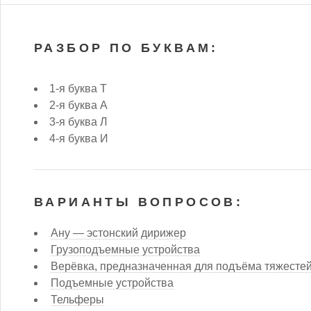
РАЗБОР ПО БУКВАМ:
1-я буква Т
2-я буква А
3-я буква Л
4-я буква И
ВАРИАНТЫ ВОПРОСОВ:
Ану — эстонский дирижер
Грузоподъемные устройства
Верёвка, предназначенная для подъёма тяжесте
Подъемные устройства
Тельферы