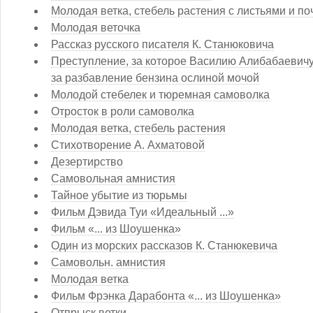
Молодая ветка, стебель растения с листьями и п
Молодая веточка
Рассказ русского писателя К. Станюковича
Преступление, за которое Василию Алибабаевичу
за разбавление бензина ослиной мочой
Молодой стебелек и тюремная самоволка
Отросток в роли самоволка
Молодая ветка, стебель растения
Стихотворение А. Ахматовой
Дезертирство
Самовольная амнистия
Тайное убытие из тюрьмы
Фильм Дэвида Туи «Идеальный ...»
Фильм «... из Шоушенка»
Один из морских рассказов К. Станюкевича
Самовольн. амнистия
Молодая ветка
Фильм Фрэнка Дарабонта «... из Шоушенка»
Отпрыск ветки