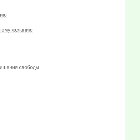
нию
нному желанию
лишения свободы