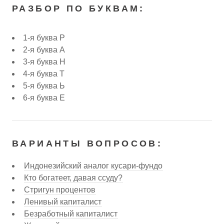
РАЗБОР ПО БУКВАМ:
1-я буква Р
2-я буква А
3-я буква Н
4-я буква Т
5-я буква Ь
6-я буква Е
ВАРИАНТЫ ВОПРОСОВ:
Индонезийский аналог кусари-фундо
Кто богатеет, давая ссуду?
Стригун процентов
Ленивый капиталист
Безработный капиталист