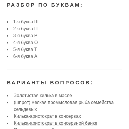
РАЗБОР ПО БУКВАМ:
1-я буква Ш
2-я буква П
3-я буква Р
4-я буква О
5-я буква Т
6-я буква А
ВАРИАНТЫ ВОПРОСОВ:
Золотистая килька в масле
(шпрот) мелкая промысловая рыба семейства
сельдевых
Килька-аристократ в консервах
Килька-аристократ в консервной банке