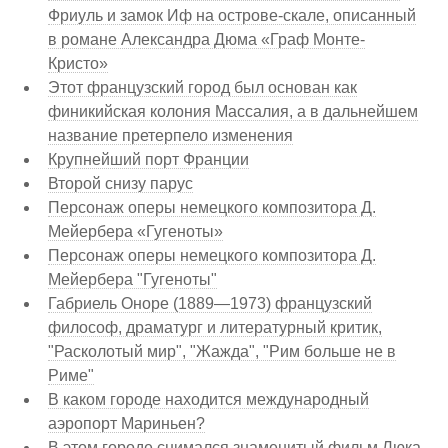
Фриуль и замок Иф на острове-скале, описанный
в романе Александра Дюма «Граф Монте-
Кристо»
Этот французский город был основан как
финикийская колония Массалия, а в дальнейшем
название претерпело изменения
Крупнейший порт Франции
Второй снизу парус
Персонаж оперы немецкого композитора Д.
Мейербера «Гугеноты»
Персонаж оперы немецкого композитора Д.
Мейербера "Гугеноты"
Габриель Оноре (1889—1973) французский
философ, драматург и литературный критик,
"Расколотый мир", "Жажда", "Рим больше не в
Риме"
В каком городе находится международный
аэропорт Мариньен?
В этом городе снимался знаменитый фильм Люка