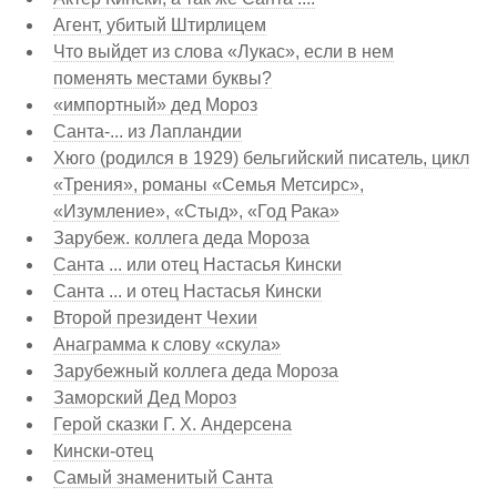
Агент, убитый Штирлицем
Что выйдет из слова «Лукас», если в нем
поменять местами буквы?
«импортный» дед Мороз
Санта-... из Лапландии
Хюго (родился в 1929) бельгийский писатель, цикл
«Трения», романы «Семья Метсирс»,
«Изумление», «Стыд», «Год Рака»
Зарубеж. коллега деда Мороза
Санта ... или отец Настасья Кински
Санта ... и отец Настасья Кински
Второй президент Чехии
Анаграмма к слову «скула»
Зарубежный коллега деда Мороза
Заморский Дед Мороз
Герой сказки Г. Х. Андерсена
Кински-отец
Самый знаменитый Санта