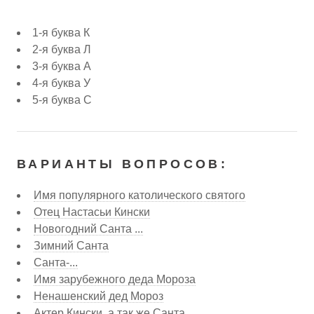
1-я буква К
2-я буква Л
3-я буква А
4-я буква У
5-я буква С
ВАРИАНТЫ ВОПРОСОВ:
Имя популярного католического святого
Отец Настасьи Кински
Новогодний Санта ...
Зимний Санта
Санта-...
Имя зарубежного деда Мороза
Ненашенский дед Мороз
Актер Кински, а так же Санта ....