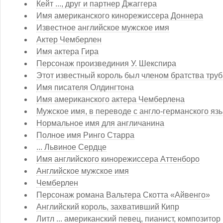
Кейт ..., друг и партнер Джаггера
Имя американского кинорежиссера Доннера
Известное английское мужское имя
Актер Чемберлен
Имя актера Гира
Персонаж произвединия У. Шекспира
Этот известный король был членом братства труб
Имя писателя Олдингтона
Имя американского актера Чемберлена
Мужское имя, в переводе с англо-германского яз
Нормальное имя для англичанина
Полное имя Ринго Старра
... Львиное Сердце
Имя английского кинорежиссера Аттенборо
Английское мужское имя
Чемберлен
Персонаж романа Вальтера Скотта «Айвенго»
Английский король, захвативший Кипр
Литл ... американский певец, пианист, композитор