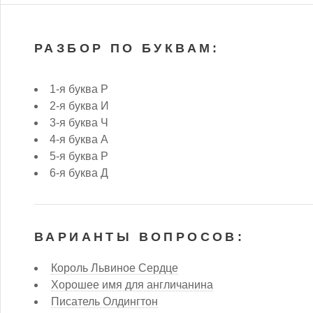
РАЗБОР ПО БУКВАМ:
1-я буква Р
2-я буква И
3-я буква Ч
4-я буква А
5-я буква Р
6-я буква Д
ВАРИАНТЫ ВОПРОСОВ:
Король Львиное Сердце
Хорошее имя для англичанина
Писатель Олдингтон