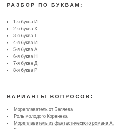
РАЗБОР ПО БУКВАМ:
1-я буква И
2-я буква Х
3-я буква Т
4-я буква И
5-я буква А
6-я буква Н
7-я буква Д
8-я буква Р
ВАРИАНТЫ ВОПРОСОВ:
Мореплаватель от Беляева
Роль молодого Коренева
Мореплаватель из фантастического романа А.