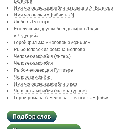
Беляева
Имя человека-амфибии из романа А. Беляева
Имя человекаамфибии в к/ф
Любовь Гуттиэре
Его лучшим другом был дельфин Лидинг —
«Ведущий»
Герой фильма «Человек-амфибия»
Рыбочеловек из романа Беляева
Человек-амфибия (литер.)
Человек-амфибия
Рыбо-человек для Гуттиэре
Человекамфибия
Имя человека-амфибии в к/ф
Человек-амфибия (литературное)
Герой романа А.Беляева "Человек-амфибия"