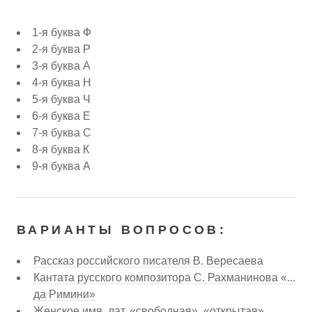
1-я буква Ф
2-я буква Р
3-я буква А
4-я буква Н
5-я буква Ч
6-я буква Е
7-я буква С
8-я буква К
9-я буква А
ВАРИАНТЫ ВОПРОСОВ:
Рассказ российского писателя В. Вересаева
Кантата русского композитора С. Рахманинова «...
да Римини»
Женское имя, лат. «свободная», «открытая»,