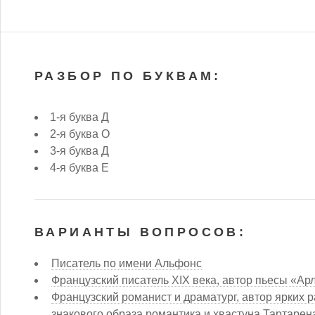
РАЗБОР ПО БУКВАМ:
1-я буква Д
2-я буква О
3-я буква Д
4-я буква Е
ВАРИАНТЫ ВОПРОСОВ:
Писатель по имени Альфонс
Французский писатель XIX века, автор пьесы «Ар
Французский романист и драматург, автор ярких р
знакового образа романтика и хвастуна Тартарен