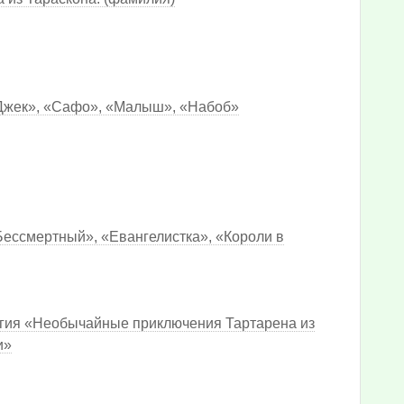
«Джек», «Сафо», «Малыш», «Набоб»
Бессмертный», «Евангелистка», «Короли в
огия «Необычайные приключения Тартарена из
и»