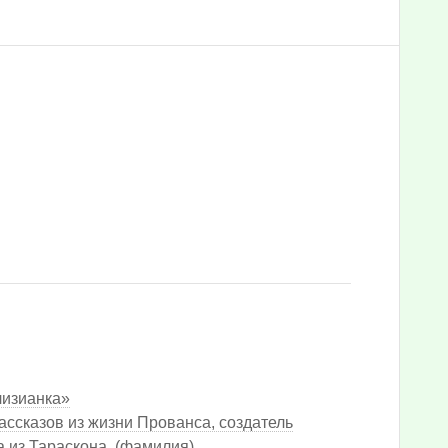
лизианка»
ассказов из жизни Прованса, создатель
а из Тараскона. (фамилия)