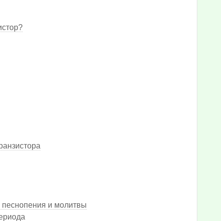
истор?
ранзистора
 песнопения и молитвы
периода