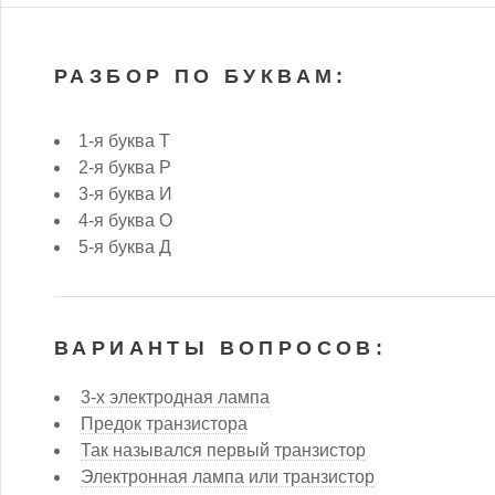
РАЗБОР ПО БУКВАМ:
1-я буква Т
2-я буква Р
3-я буква И
4-я буква О
5-я буква Д
ВАРИАНТЫ ВОПРОСОВ:
3-х электродная лампа
Предок транзистора
Так назывался первый транзистор
Электронная лампа или транзистор