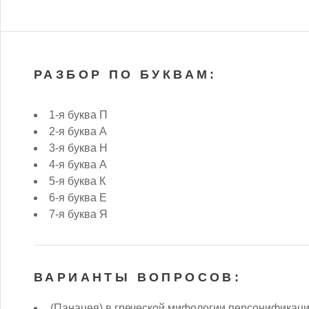
РАЗБОР ПО БУКВАМ:
1-я буква П
2-я буква А
3-я буква Н
4-я буква А
5-я буква К
6-я буква Е
7-я буква Я
ВАРИАНТЫ ВОПРОСОВ:
(Панацея) в греческой мифологии персонификац