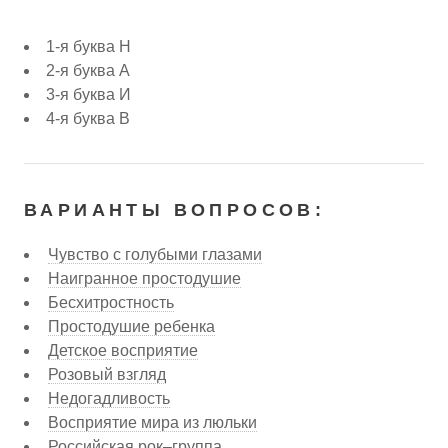
1-я буква Н
2-я буква А
3-я буква И
4-я буква В
ВАРИАНТЫ ВОПРОСОВ:
Чув­ство с го­лу­бы­ми гла­за­ми
Наигранное простодушие
Бесхитростность
Простодушие ребенка
Детское восприятие
Розовый взгляд
Недогадливость
Восприятие мира из люльки
Российская рок–группа