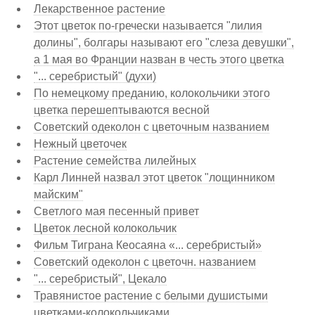
Лекарственное растение
Этот цветок по-гречески называется "лилия
долины", болгары называют его "слеза девушки",
а 1 мая во Франции назван в честь этого цветка
"... серебристый" (духи)
По немецкому преданию, колокольчики этого
цветка перешептываются весной
Советский одеколон с цветочным названием
Нежный цветочек
Растение семейства лилейных
Карл Линней назвал этот цветок "лощинником
майским"
Светлого мая песенный привет
Цветок лесной колокольчик
Фильм Тиграна Кеосаяна «... серебристый»
Советский одеколон с цветочн. названием
"... серебристый", Цекало
Травянистое растение с белыми душистыми
цветками-колокольчиками