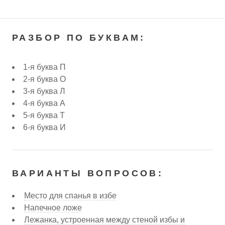
РАЗБОР ПО БУКВАМ:
1-я буква П
2-я буква О
3-я буква Л
4-я буква А
5-я буква Т
6-я буква И
ВАРИАНТЫ ВОПРОСОВ:
Место для спанья в избе
Напечное ложе
Лежанка, устроенная между стеной избы и