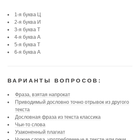
1-я буква Ц
2-я буква И
3-я буква Т
4-я буква А
5-я буква Т
6-я буква А
ВАРИАНТЫ ВОПРОСОВ:
Фраза, взятая напрокат
Приводимый дословно точно отрывок из другого
текста
Дословная фраза из текста классика
Чьи-то слова
Узаконенный плагиат
Чужие слова, употребляемые в тексте или речи