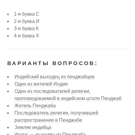
1-я буква С
2-я буква И
3-я буква К
4-я буква Х
ВАРИАНТЫ ВОПРОСОВ:
Индийский выходец из пенджабцев
Один из жителей Индии
Один из последователей религии,
проповедоваемой в индийском штате Пенджаб
Житель Пенджаба
Последователь религии, получившей
распространение в Пенджабе
Земляк индийца
Индус — выходец из Пенджаба