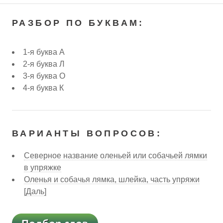
РАЗБОР ПО БУКВАМ:
1-я буква А
2-я буква Л
3-я буква О
4-я буква К
ВАРИАНТЫ ВОПРОСОВ:
Северное название оленьей или собачьей лямки
в упряжке
Оленья и собачья лямка, шлейка, часть упряжи
[Даль]