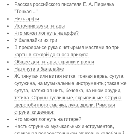
Рассказ российского писателя Е. А. Пермяка
"Тонкая ..."
Нить арфы
Источник звука гитары
Что может лопнуть на арфе?
У балалайки их три
В преферансе рука с четырьмя мастями по три
карты в каждой до сноса прикупа
Общее для гитары, скрипки и рояля
Натянута в балалайке
Ж. тянутая или витая нитка, тонкая вервь, сутуга,
сутужина, на музыкальные инструменты; такая же
сутуга, натяжная нить, бечевка, на ином орудии,
тетива. Струны гусличные, скрыпичные. Струна
шерстобитного смычка, лука, дрели. Римская
струна, кишечная;
Что может лопнуть на гитаре?
Часть струнных музыкальных инструментов,
служащая первоисточником звуковых колебаний.