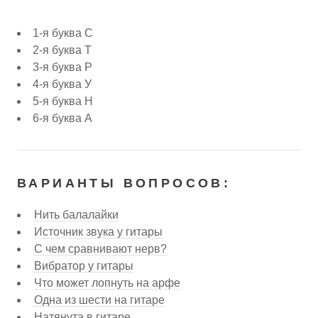
1-я буква С
2-я буква Т
3-я буква Р
4-я буква У
5-я буква Н
6-я буква А
ВАРИАНТЫ ВОПРОСОВ:
Нить балалайки
Источник звука у гитары
С чем сравнивают нерв?
Вибратор у гитары
Что может лопнуть на арфе
Одна из шести на гитаре
Натянута в гитаре