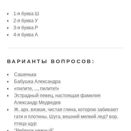
1-я буква Ш
2-я буква У
3-я буква Р
4-я буква А
ВАРИАНТЫ ВОПРОСОВ:
Сашенька
Бабушка Александра
«пилите, ..., пилите!»
Эстрадный певец, настоящая фамилия
Александр Медведев
Ж. арх. вязкая, чистая глина, которою забивают
гати и плотины. Шуга, вешний мелкий лед? вор.
птица щур
"Ребенок нежный"