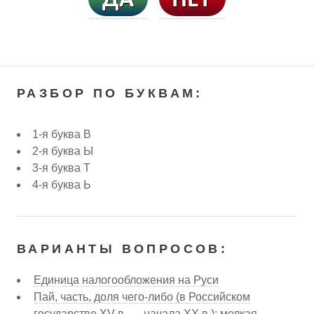
РАЗБОР ПО БУКВАМ:
1-я буква В
2-я буква Ы
3-я буква Т
4-я буква Ь
ВАРИАНТЫ ВОПРОСОВ:
Единица налогообложения на Руси
Пай, часть, доля чего-либо (в Российском
государстве XV в. — начала XX в.); мелкая