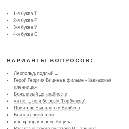
1-я буква Т
2-я буква Р
3-я буква У
4-я буква С
ВАРИАНТЫ ВОПРОСОВ:
Леопольд, подлый ...
Герой Георгия Вицина в фильме «Кавказская
пленница»
Боязливый до крайности
«я не ..., но я боюсь!» (Горбунков)
Приятель Бывалого и Балбеса
Боится своей тени
«не храбрая» роль Вицина
Рассказ русского писателя В. Гаршина