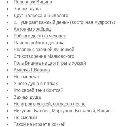
Персонаж Вицина
Заячья душа.
Друг Балбеса и Бывалого
«... умирает каждый день» (восточная мудрость)
Антоним храбрец
Робкого десятка человек
Парень робкого десятка
Человек с заячьей душонкой
Стихотворение Маяковского
Роль Вицина не для игры в хоккей
Амплуа Г.Вицина
Не смельчак
У него душа в пятках
Кто своей тени боится?
Заячья душа
Не игрок в хоккей, согласно песне
Никулин- Балбес, Моргунов- Бывалый, Вицин-
Не смелый
Такой не играет в хоккей