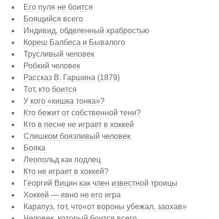
Его пуля не боится
Боящийся всего
Индивид, обделенный храбростью
Кореш Балбеса и Бывалого
Трусливый человек
Робкий человек
Рассказ В. Гаршина (1879)
Тот, кто боится
У кого «кишка тонка»?
Кто бежит от собственной тени?
Кто в песне не играет в хоккей
Слишком боязливый человек
Бояка
Леопольд как подлец
Кто не играет в хоккей?
Георгий Вицин как член известной троицы
Хоккей — явно не его игра
Карапуз, тот, что«от вороны убежал, заохав»
Человек, который боится всего