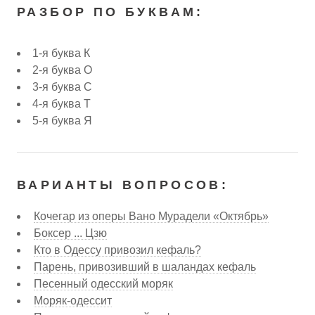
РАЗБОР ПО БУКВАМ:
1-я буква К
2-я буква О
3-я буква С
4-я буква Т
5-я буква Я
ВАРИАНТЫ ВОПРОСОВ:
Кочегар из оперы Вано Мурадели «Октябрь»
Боксер ... Цзю
Кто в Одессу привозил кефаль?
Парень, привозивший в шаландах кефаль
Песенный одесский моряк
Моряк-одессит