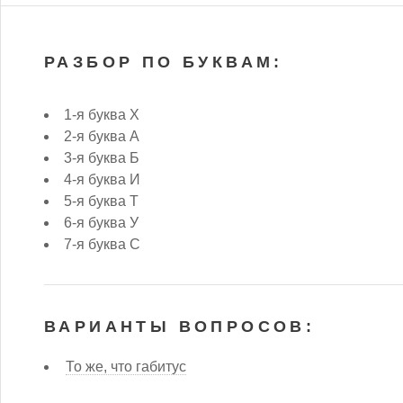
РАЗБОР ПО БУКВАМ:
1-я буква Х
2-я буква А
3-я буква Б
4-я буква И
5-я буква Т
6-я буква У
7-я буква С
ВАРИАНТЫ ВОПРОСОВ:
То же, что габитус