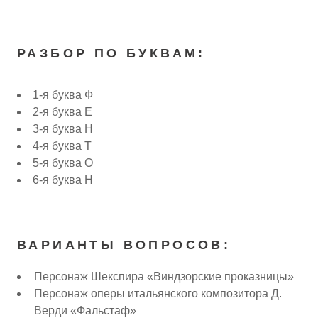
РАЗБОР ПО БУКВАМ:
1-я буква Ф
2-я буква Е
3-я буква Н
4-я буква Т
5-я буква О
6-я буква Н
ВАРИАНТЫ ВОПРОСОВ:
Персонаж Шекспира «Виндзорские проказницы»
Персонаж оперы итальянского композитора Д.
Верди «Фальстаф»