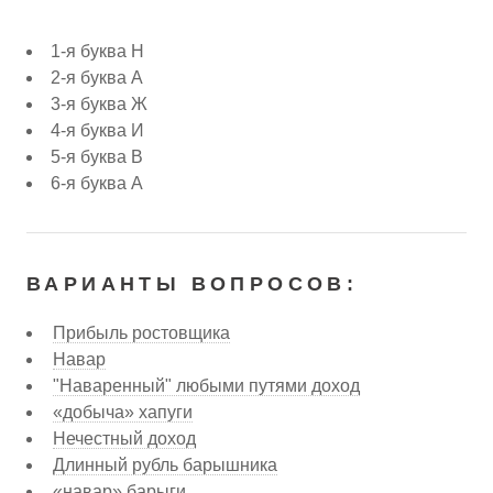
1-я буква Н
2-я буква А
3-я буква Ж
4-я буква И
5-я буква В
6-я буква А
ВАРИАНТЫ ВОПРОСОВ:
Прибыль ростовщика
Навар
"Наваренный" любыми путями доход
«добыча» хапуги
Нечестный доход
Длинный рубль барышника
«навар» барыги