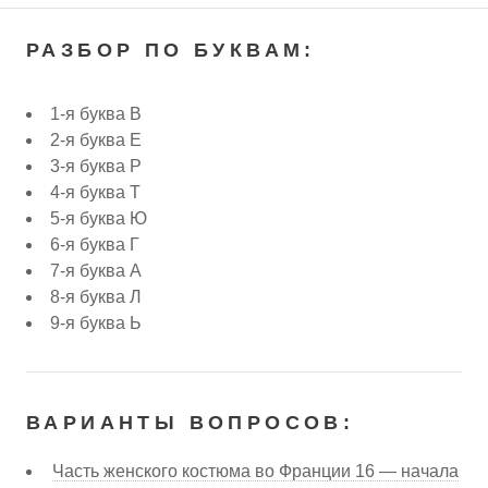
РАЗБОР ПО БУКВАМ:
1-я буква В
2-я буква Е
3-я буква Р
4-я буква Т
5-я буква Ю
6-я буква Г
7-я буква А
8-я буква Л
9-я буква Ь
ВАРИАНТЫ ВОПРОСОВ:
Часть женского костюма во Франции 16 — начала