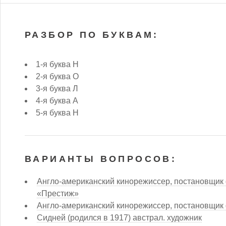
РАЗБОР ПО БУКВАМ:
1-я буква Н
2-я буква О
3-я буква Л
4-я буква А
5-я буква Н
ВАРИАНТЫ ВОПРОСОВ:
Англо-американский кинорежиссер, постановщик
«Престиж»
Англо-американский кинорежиссер, постановщи
Сидней (родился в 1917) австрал. художник