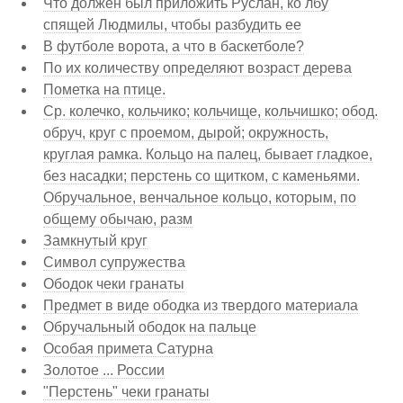
Что должен был приложить Руслан, ко лбу
спящей Людмилы, чтобы разбудить ее
В футболе ворота, а что в баскетболе?
По их количеству определяют возраст дерева
Пометка на птице.
Ср. колечко, кольчико; кольчище, кольчишко; обод.
обруч, круг с проемом, дырой; окружность,
круглая рамка. Кольцо на палец, бывает гладкое,
без насадки; перстень со щитком, с каменьями.
Обручальное, венчальное кольцо, которым, по
общему обычаю, разм
Замкнутый круг
Символ супружества
Ободок чеки гранаты
Предмет в виде ободка из твердого материала
Обручальный ободок на пальце
Особая примета Сатурна
Золотое ... России
"Перстень" чеки гранаты