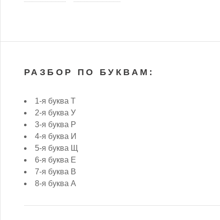
РАЗБОР ПО БУКВАМ:
1-я буква Т
2-я буква У
3-я буква Р
4-я буква И
5-я буква Щ
6-я буква Е
7-я буква В
8-я буква А