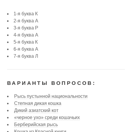
1-я буква К
2-я буква А
3-я буква Р
4-я буква А
5-я буква К
6-я буква А
7-я буква Л
ВАРИАНТЫ ВОПРОСОВ:
Рысь пустынной национальности
Степная дикая кошка
Дикий азиатский кот
«черное ухо» среди кошачьих
Берберийская рысь
Кошка из Красной книги