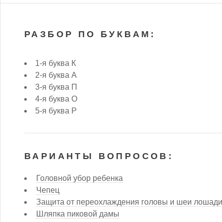
РАЗБОР ПО БУКВАМ:
1-я буква К
2-я буква А
3-я буква П
4-я буква О
5-я буква Р
ВАРИАНТЫ ВОПРОСОВ:
Головной убор ребенка
Чепец
Защита от переохлаждения головы и шеи лошад
Шляпка пиковой дамы