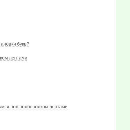
тановки букв?
дком лентами
мися под подбородком лентами