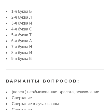
1-я буква Б
2-я буква Л
3-я буква И
4-я буква С
5-я буква Т
6-я буква А
7-я буква Н
8-я буква И
9-я буква Е
ВАРИАНТЫ ВОПРОСОВ:
(перен.) необыкновенная красота, великолепие
Сверкание.
Сверкание в лучах славы
Сверкание